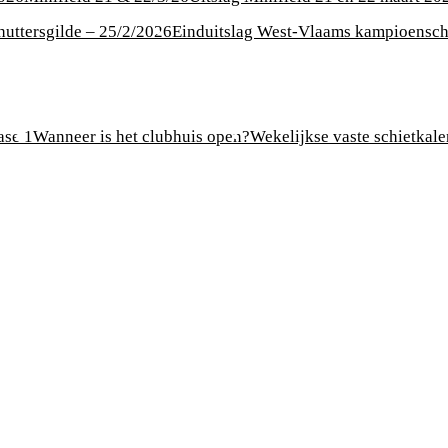
uttersgilde – 25/2/2026
Einduitslag West-Vlaams kampioensc
ase 1
Wanneer is het clubhuis open?
Wekelijkse vaste schietkal