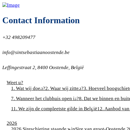
Contact Information
+32 498209477
info@sintsebastiaanoostende.be
Leffingestraat 2, 8400 Oostende, België
Weet u?
1. Wat wij doen?
2. Waar wij zitten?
3. Hoeveel boogschiet
7. Wanneer het clubhuis open is?
8. Dat we binnen en bui
11. We zijn de compleetste gilde in België
12. Aanbod van
2026
2026 Sireschieting staande wip
Sire van groot-Oostende 