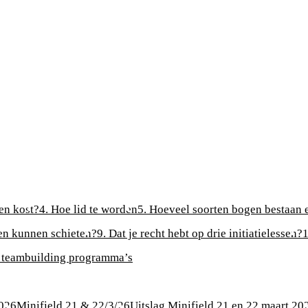
en kost?
4. Hoe lid te worden
5. Hoeveel soorten bogen bestaan 
ten kunnen schieten?
9. Dat je recht hebt op drie initiatielessen?
1
 teambuilding programma’s
2026
Minifield 21 & 22/3/26
Uitslag Minifield 21 en 22 maart 20