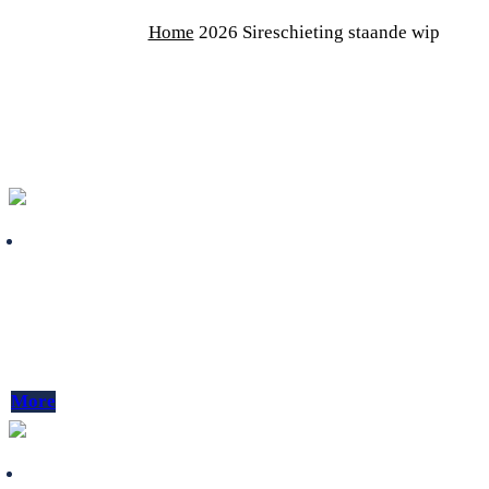
Home
2026 Sireschieting staande wip
-
05.08.2026
Uncategorized
2026 Sireschieting staande wip
Profi
More
-
01.08.2026
Uncategorized