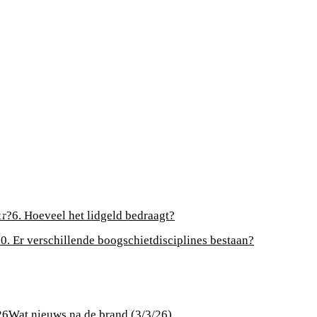
er?
6. Hoeveel het lidgeld bedraagt?
0. Er verschillende boogschietdisciplines bestaan?
26
Wat nieuws na de brand (3/3/26)